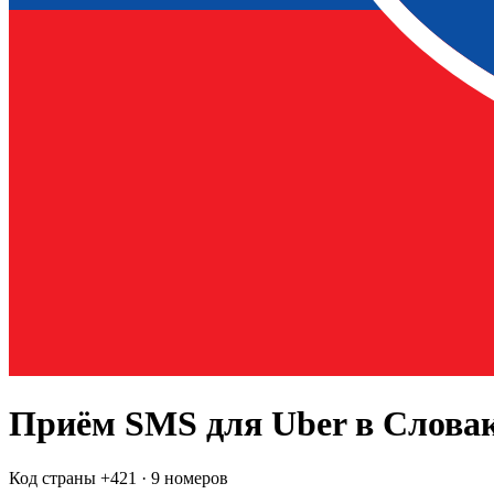
Приём SMS для
Uber
в Слова
Код страны +
421
·
9 номеров