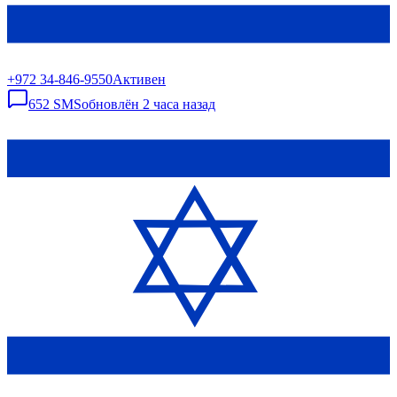
+972 34-846-9550
Активен
652
SMS
обновлён
2 часа назад