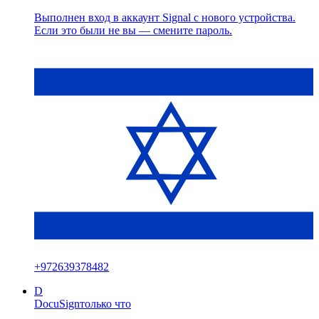
Выполнен вход в аккаунт Signal с нового устройства.
Если это были не вы — смените пароль.
+
972639378482
D
DocuSign
только что