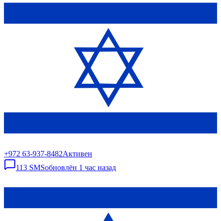
+972 63-937-8482
Активен
113
SMS
обновлён
1 час назад