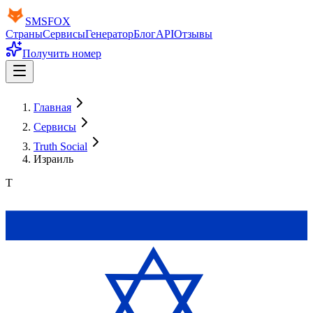
SMS
FOX
Страны
Сервисы
Генератор
Блог
API
Отзывы
Получить номер
Главная
Сервисы
Truth Social
Израиль
T