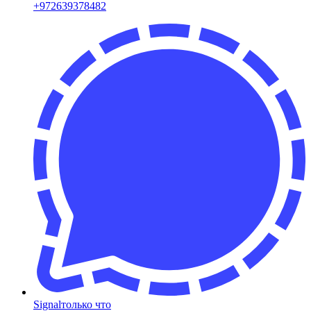
+
972639378482
Signal
только что