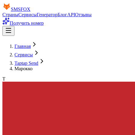
SMS
FOX
Страны
Сервисы
Генератор
Блог
API
Отзывы
Получить номер
Главная
Сервисы
Taptap Send
Марокко
T