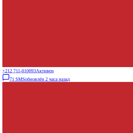
+212 711-010093
Активен
71
SMS
обновлён
2 часа назад