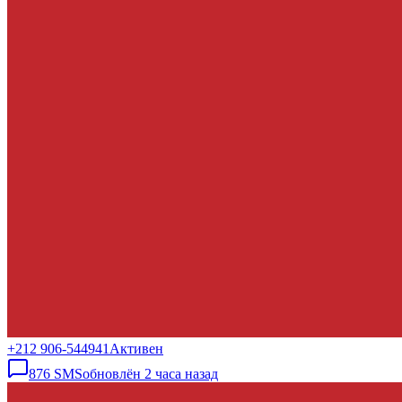
+212 906-544941
Активен
876
SMS
обновлён
2 часа назад