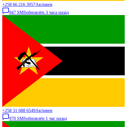
+258 66 216 3957
Активен
947
SMS
обновлён
3 часа назад
+258 31 688 6549
Активен
970
SMS
обновлён
1 час назад