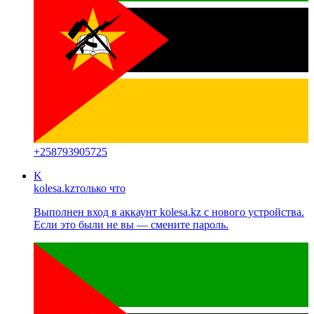
+
258793905725
K
kolesa.kz
только что
Выполнен вход в аккаунт kolesa.kz с нового устройства.
Если это были не вы — смените пароль.