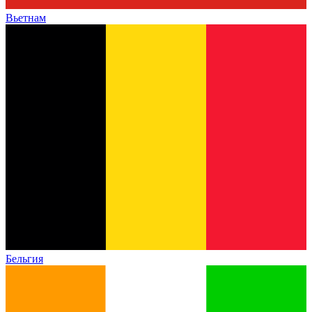
Вьетнам
Бельгия