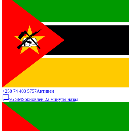
+258 74 403 5757
Активен
95
SMS
обновлён
22 минуты назад