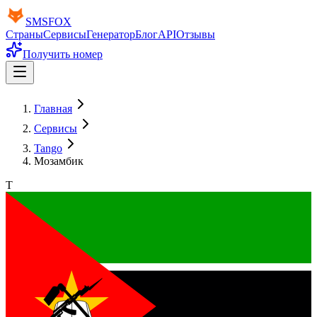
SMS
FOX
Страны
Сервисы
Генератор
Блог
API
Отзывы
Получить номер
Главная
Сервисы
Tango
Мозамбик
T