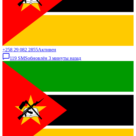
+258 29 082 2855
Активен
119
SMS
обновлён
3 минуты назад