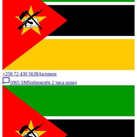
+258 72 430 5638
Активен
1065
SMS
обновлён
2 часа назад