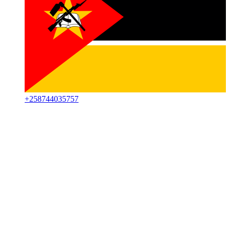
+
258744035757