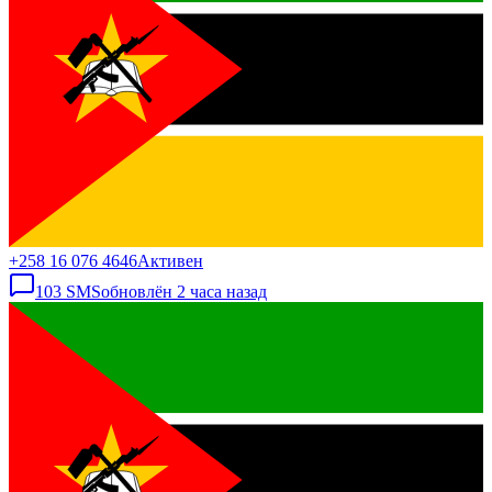
+258 16 076 4646
Активен
103
SMS
обновлён
2 часа назад