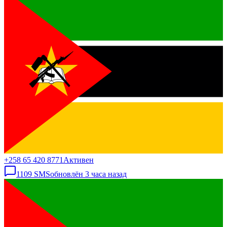
+258 65 420 8771
Активен
1109
SMS
обновлён
3 часа назад