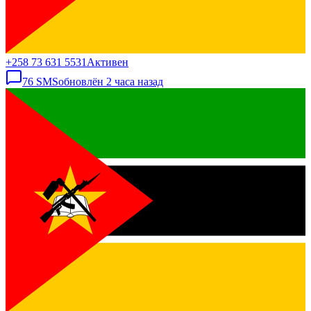
+258 73 631 5531
Активен
76
SMS
обновлён
2 часа назад