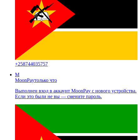
+
258744035757
M
MoonPay
только что
Выполнен вход в аккаунт MoonPay с нового устройства.
Если это были не вы — смените пароль.