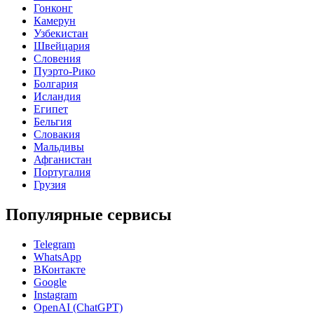
Гонконг
Камерун
Узбекистан
Швейцария
Словения
Пуэрто-Рико
Болгария
Исландия
Египет
Бельгия
Словакия
Мальдивы
Афганистан
Португалия
Грузия
Популярные сервисы
Telegram
WhatsApp
ВКонтакте
Google
Instagram
OpenAI (ChatGPT)