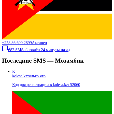
+258 86 699 2899
Активен
682
SMS
обновлён
24 минуты назад
Последние SMS — Мозамбик
K
kolesa.kz
только что
Код для регистрации в kolesa.kz: 52060