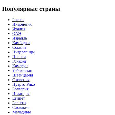
Популярные страны
Россия
Индонезия
Италия
ОАЭ
Израиль
Камбоджа
Сомали
Нидерланды
Польша
Гонконг
Камерун
Узбекистан
Швейцария
Словения
Пуэрто-Рико
Болгария
Исландия
Египет
Бельгия
Словакия
Мальдивы