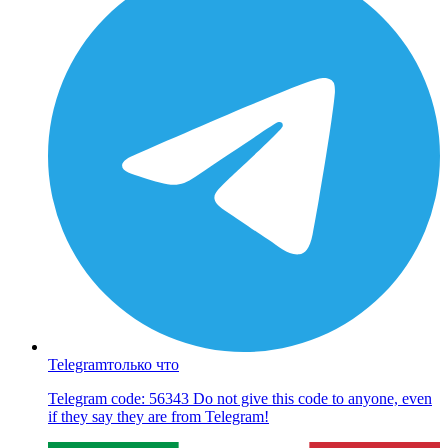
Telegram
только что
Telegram code: 56343 Do not give this code to anyone, even
if they say they are from Telegram!