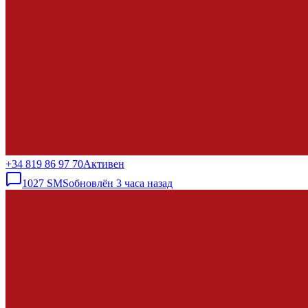
+34 819 86 97 70
Активен
1027
SMS
обновлён
3 часа назад