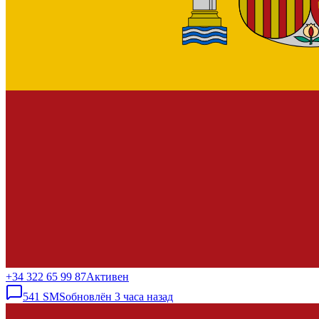
+34 322 65 99 87
Активен
541
SMS
обновлён
3 часа назад