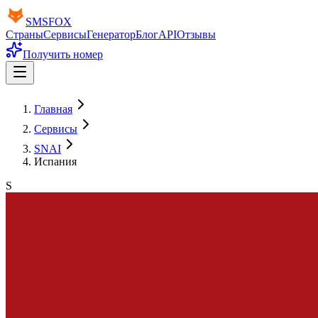
SMS
FOX
Страны
Сервисы
Генератор
Блог
API
Отзывы
Получить номер
Главная
Сервисы
SNAI
Испания
S