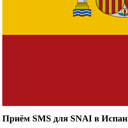
Приём SMS для
SNAI
в Испа