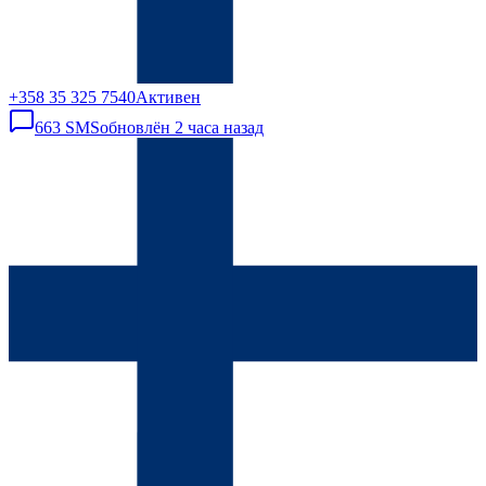
+358 35 325 7540
Активен
663
SMS
обновлён
2 часа назад