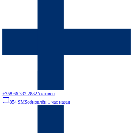
+358 66 332 2882
Активен
854
SMS
обновлён
1 час назад