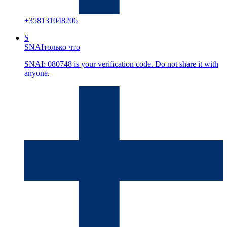
+
358131048206
S
SNAI
только что
SNAI: 080748 is your verification code. Do not share it with
anyone.