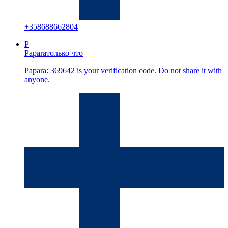
+
358688662804
P
Papara
только что
Papara: 369642 is your verification code. Do not share it with
anyone.