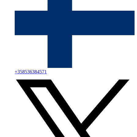
+
358536384571