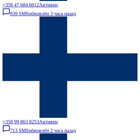
+358 47 684 6612
Активен
939
SMS
обновлён
3 часа назад
+358 99 863 8253
Активен
713
SMS
обновлён
2 часа назад