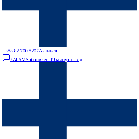
+358 82 700 5207
Активен
774
SMS
обновлён
19 минут назад