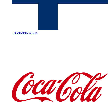
+
358688662804