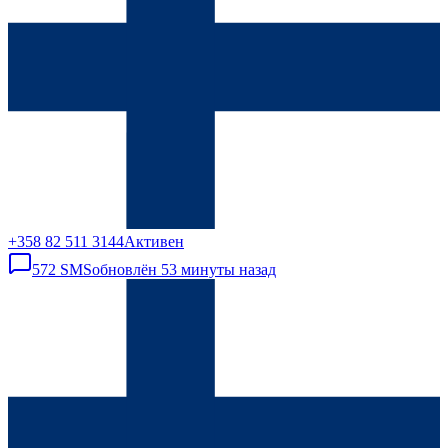
+358 82 511 3144
Активен
572
SMS
обновлён
53 минуты назад