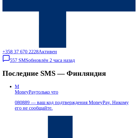
+358 37 670 2228
Активен
557
SMS
обновлён
2 часа назад
Последние SMS — Финляндия
M
MoneyPay
только что
080889 — ваш код подтверждения MoneyPay. Никому
его не сообщайте.