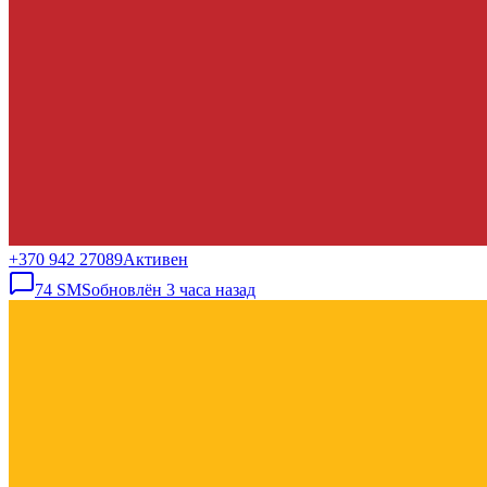
+370 942 27089
Активен
74
SMS
обновлён
3 часа назад