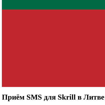
Приём SMS для
Skrill
в Литве