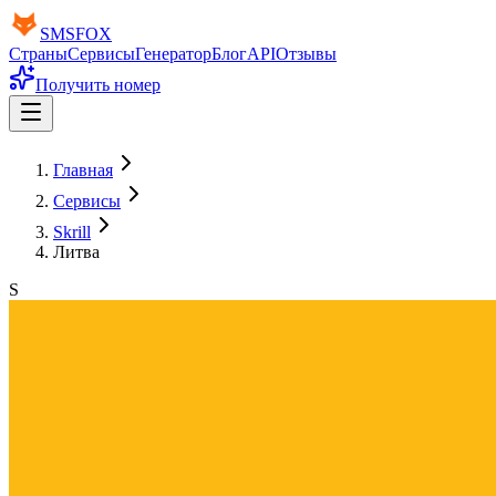
SMS
FOX
Страны
Сервисы
Генератор
Блог
API
Отзывы
Получить номер
Главная
Сервисы
Skrill
Литва
S