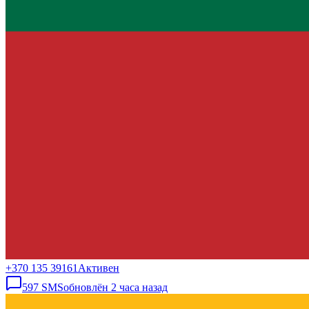
+370 135 39161
Активен
597
SMS
обновлён
2 часа назад