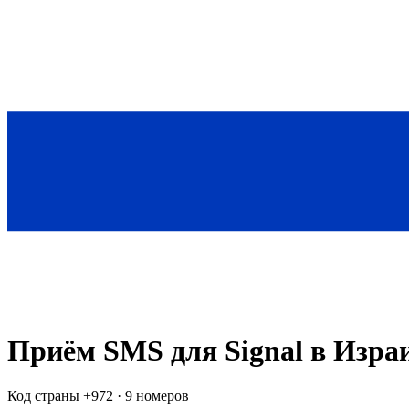
Приём SMS для
Signal
в Изра
Код страны +
972
·
9 номеров