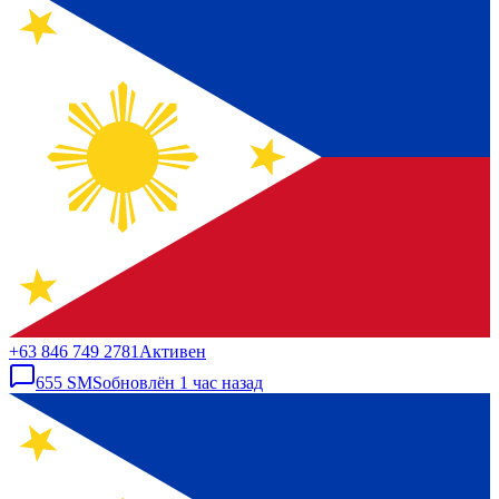
+63 846 749 2781
Активен
655
SMS
обновлён
1 час назад