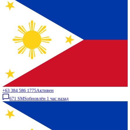
+63 384 586 1775
Активен
671
SMS
обновлён
1 час назад