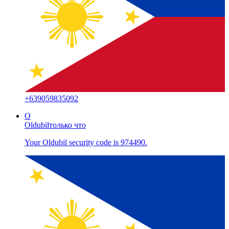
+
639059835092
O
Oldubil
только что
Your Oldubil security code is 974490.