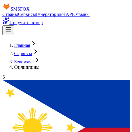
SMS
FOX
Страны
Сервисы
Генератор
Блог
API
Отзывы
Получить номер
Главная
Сервисы
Sendwave
Филиппины
S