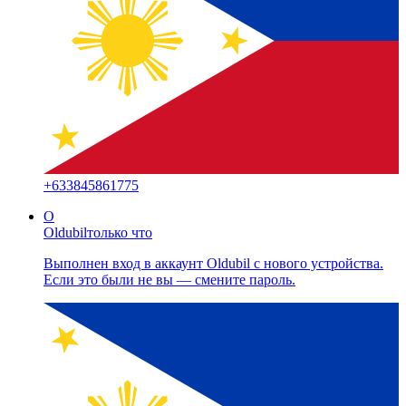
+
633845861775
O
Oldubil
только что
Выполнен вход в аккаунт Oldubil с нового устройства.
Если это были не вы — смените пароль.