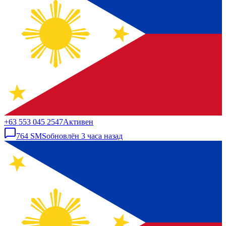
+63 553 045 2547
Активен
764
SMS
обновлён
3 часа назад