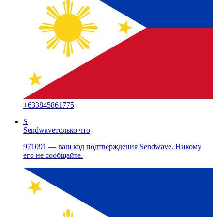
+
633845861775
S
Sendwave
только что
971091 — ваш код подтверждения Sendwave. Никому
его не сообщайте.