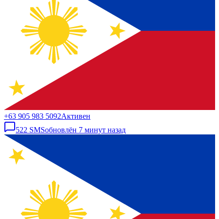
+63 905 983 5092
Активен
522
SMS
обновлён
7 минут назад