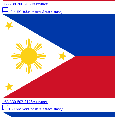
+63 738 206 2659
Активен
540
SMS
обновлён
2 часа назад
+63 330 602 7125
Активен
139
SMS
обновлён
3 часа назад