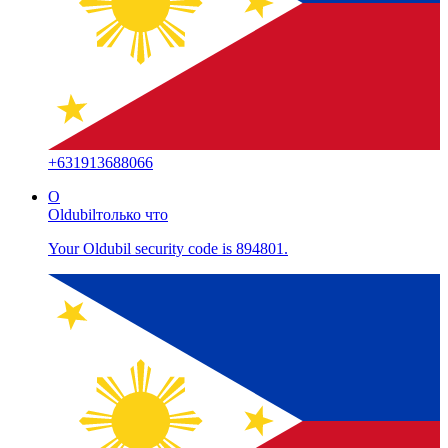
+
631913688066
O
Oldubil
только что
Your Oldubil security code is 894801.