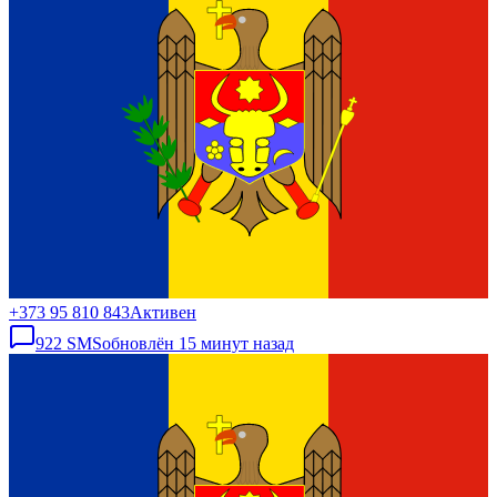
+373 95 810 843
Активен
922
SMS
обновлён
15 минут назад