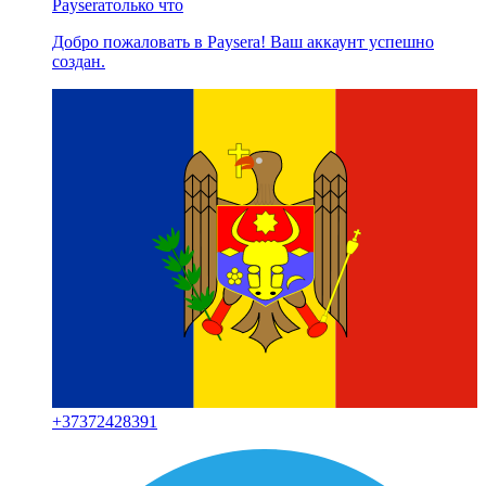
Paysera
только что
Добро пожаловать в Paysera! Ваш аккаунт успешно
создан.
+
37372428391