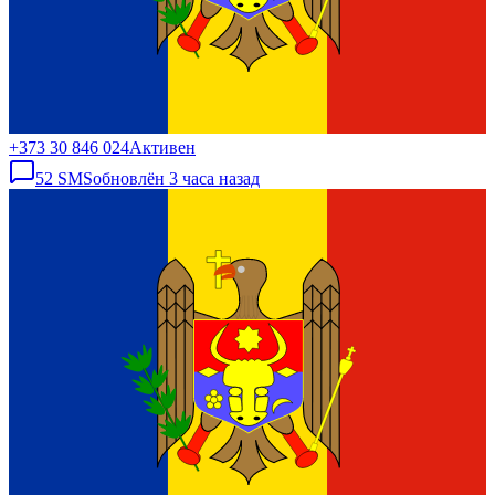
+373 30 846 024
Активен
52
SMS
обновлён
3 часа назад