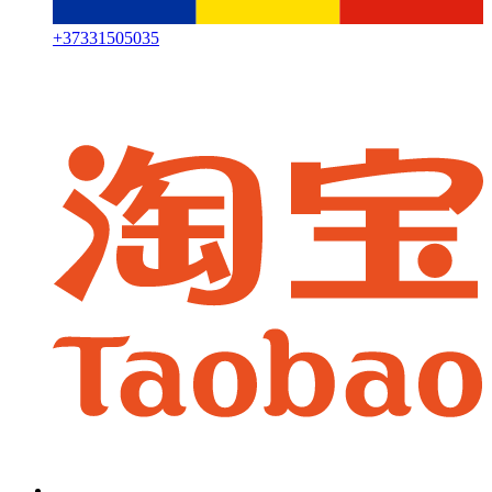
+
37331505035