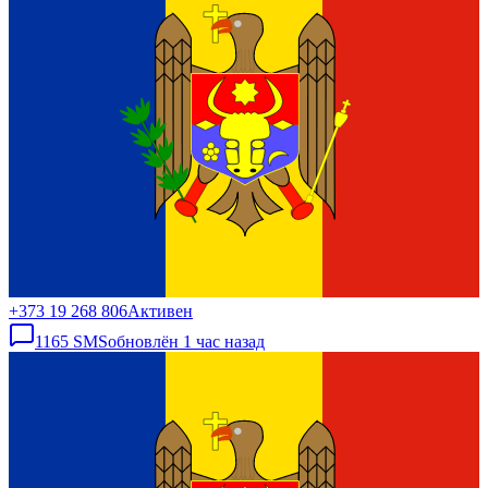
+373 19 268 806
Активен
1165
SMS
обновлён
1 час назад