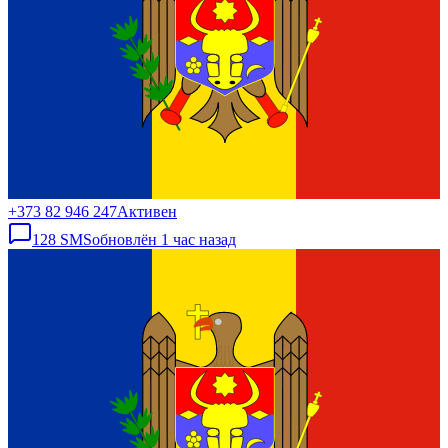
+373 82 946 247
Активен
128
SMS
обновлён
1 час назад