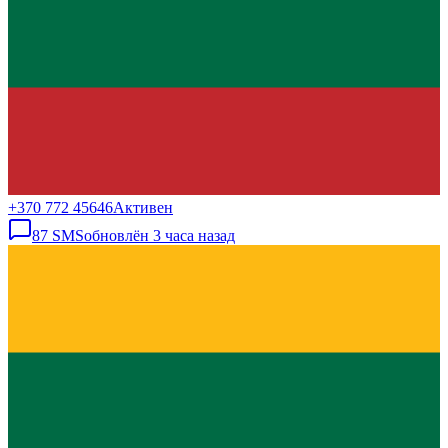
+370 772 45646
Активен
87
SMS
обновлён
3 часа назад