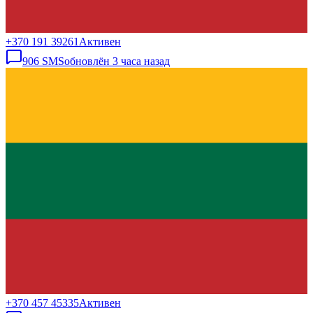
+370 191 39261
Активен
906
SMS
обновлён
3 часа назад
+370 457 45335
Активен