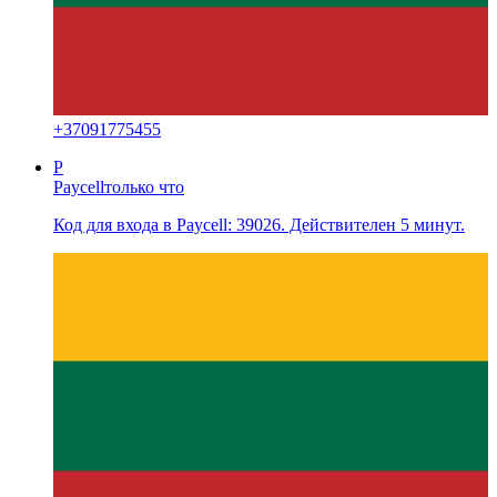
+
37091775455
P
Paycell
только что
Код для входа в Paycell: 39026. Действителен 5 минут.