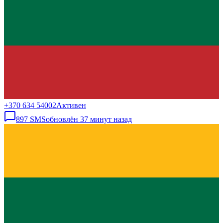
+370 634 54002
Активен
897
SMS
обновлён
37 минут назад