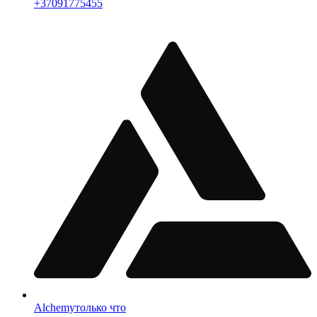
+
37091775455
Alchemy
только что