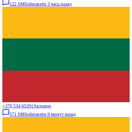
122
SMS
обновлён
3 часа назад
+370 534 65291
Активен
571
SMS
обновлён
9 минут назад