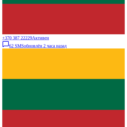
+370 387 22229
Активен
62
SMS
обновлён
2 часа назад