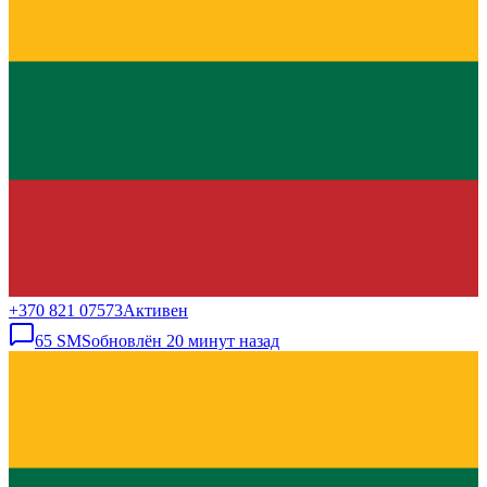
+370 821 07573
Активен
65
SMS
обновлён
20 минут назад