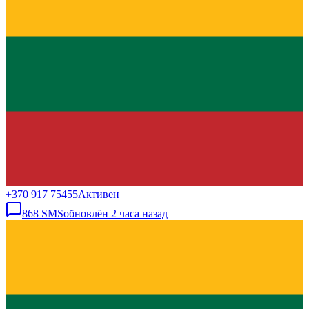
+370 917 75455
Активен
868
SMS
обновлён
2 часа назад