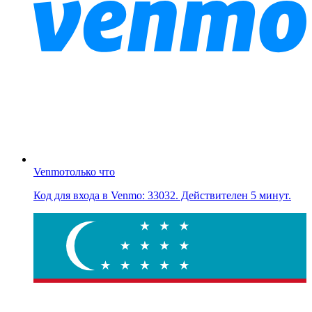
Venmo
только что
Код для входа в Venmo: 33032. Действителен 5 минут.