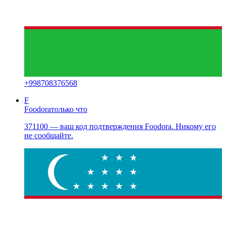
+
998708376568
F
Foodora
только что
371100 — ваш код подтверждения Foodora. Никому его
не сообщайте.