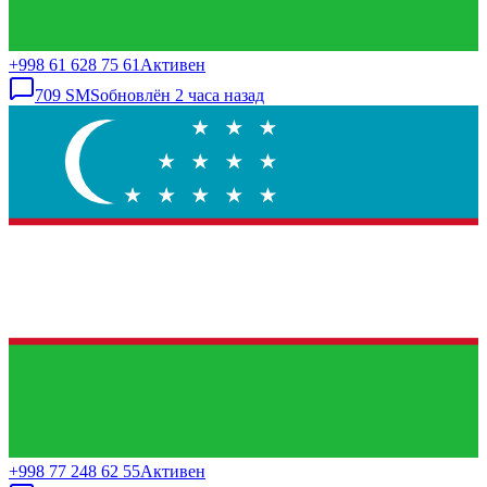
+998 61 628 75 61
Активен
709
SMS
обновлён
2 часа назад
+998 77 248 62 55
Активен