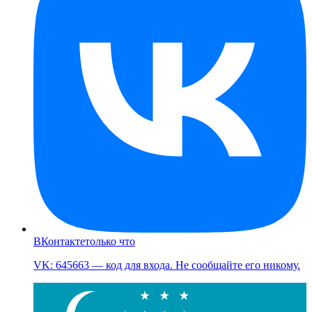
ВКонтакте
только что
VK: 645663 — код для входа. Не сообщайте его никому.