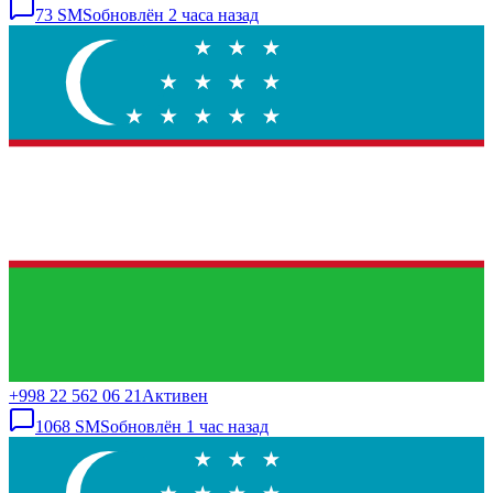
73
SMS
обновлён
2 часа назад
+998 22 562 06 21
Активен
1068
SMS
обновлён
1 час назад