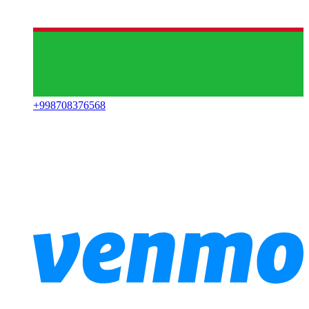
+
998708376568