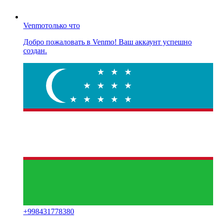
Venmo
только что
Добро пожаловать в Venmo! Ваш аккаунт успешно
создан.
+
998431778380