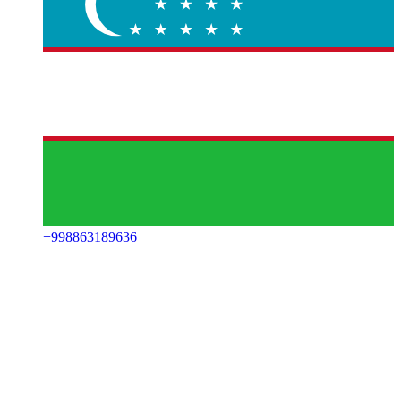
+
998863189636