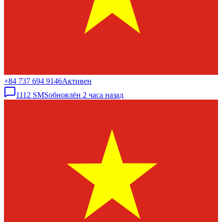
+84 737 694 9146
Активен
1112
SMS
обновлён
2 часа назад