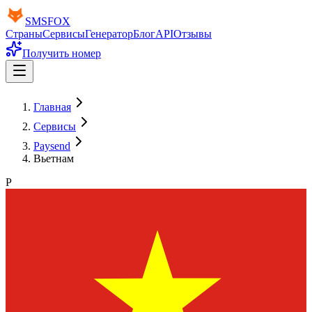
SMS
FOX
Страны
Сервисы
Генератор
Блог
API
Отзывы
Получить номер
Главная
Сервисы
Paysend
Вьетнам
P