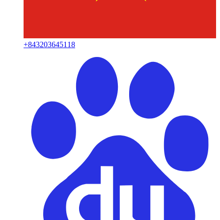
+
843203645118