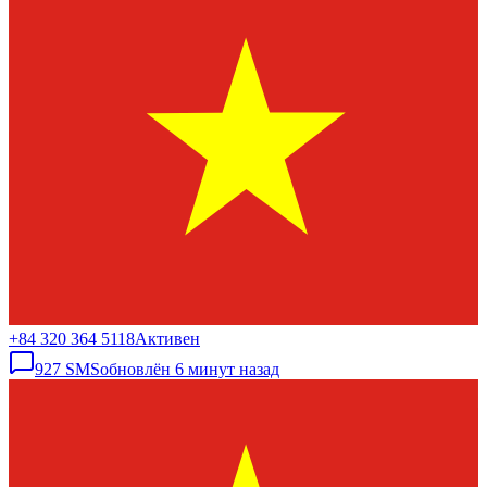
+84 320 364 5118
Активен
927
SMS
обновлён
6 минут назад