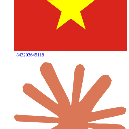
+
843203645118