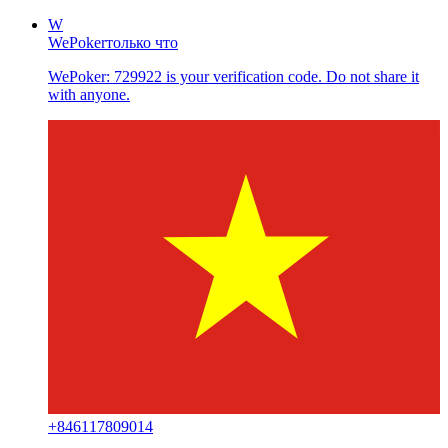
W
WePoker
только что
WePoker: 729922 is your verification code. Do not share it
with anyone.
+
846117809014