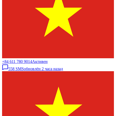
+84 611 780 9014
Активен
558
SMS
обновлён
2 часа назад