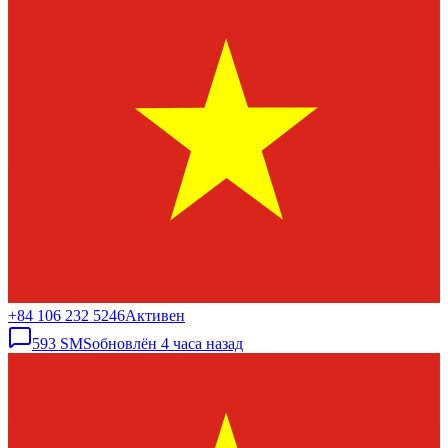
+84 106 232 5246
Активен
593
SMS
обновлён
4 часа назад