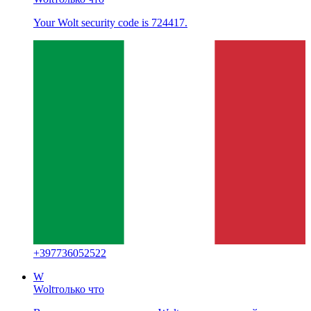
Your Wolt security code is 724417.
+
397736052522
W
Wolt
только что