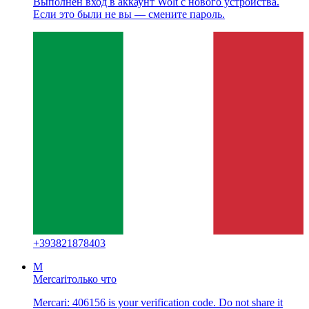
Выполнен вход в аккаунт Wolt с нового устройства.
Если это были не вы — смените пароль.
+
393821878403
M
Mercari
только что
Mercari: 406156 is your verification code. Do not share it