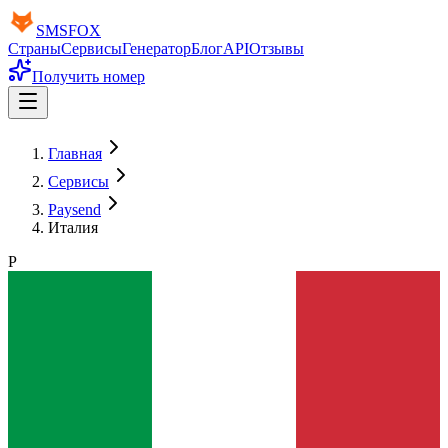
SMS
FOX
Страны
Сервисы
Генератор
Блог
API
Отзывы
Получить номер
Главная
Сервисы
Paysend
Италия
P