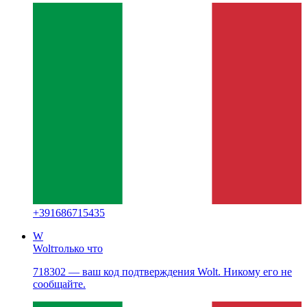
+
391686715435
W
Wolt
только что
718302 — ваш код подтверждения Wolt. Никому его не
сообщайте.