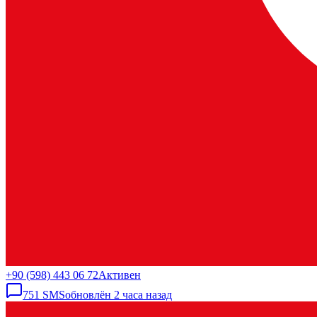
+90 (598) 443 06 72
Активен
751
SMS
обновлён
2 часа назад