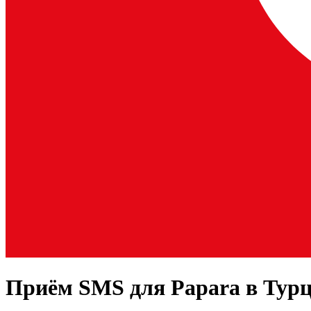
Приём SMS для
Papara
в Тур