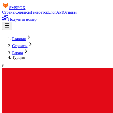
SMS
FOX
Страны
Сервисы
Генератор
Блог
API
Отзывы
Получить номер
Главная
Сервисы
Papara
Турция
P