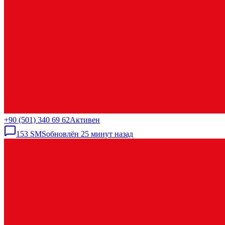
+90 (501) 340 69 62
Активен
153
SMS
обновлён
25 минут назад