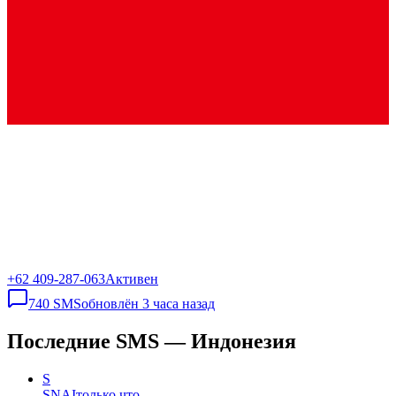
+62 409-287-063
Активен
740
SMS
обновлён
3 часа назад
Последние SMS — Индонезия
S
SNAI
только что