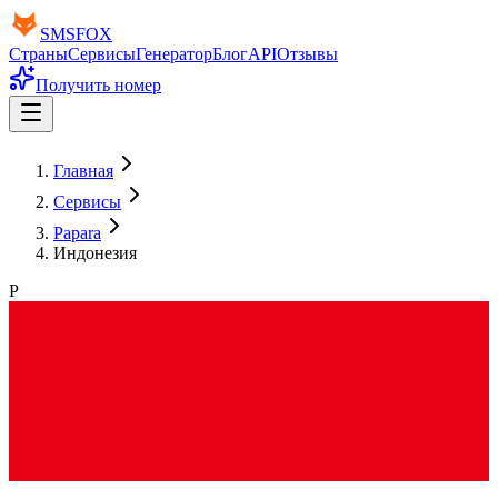
SMS
FOX
Страны
Сервисы
Генератор
Блог
API
Отзывы
Получить номер
Главная
Сервисы
Papara
Индонезия
P