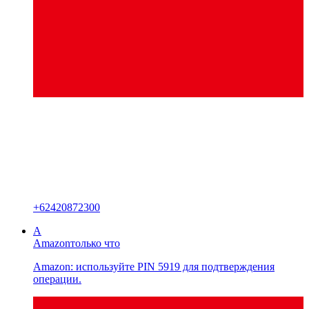
+
62420872300
A
Amazon
только что
Amazon: используйте PIN 5919 для подтверждения
операции.