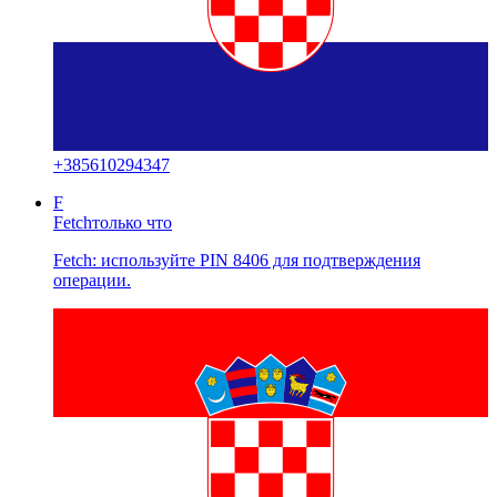
+
385610294347
F
Fetch
только что
Fetch: используйте PIN 8406 для подтверждения
операции.