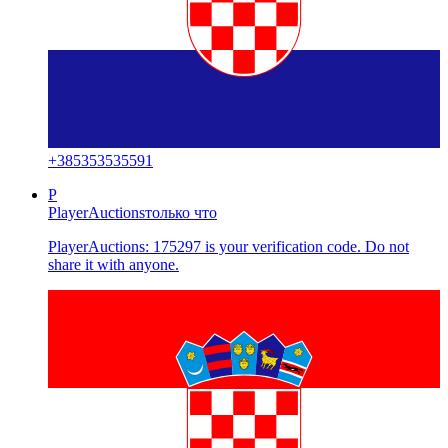
+
385353535591
P
PlayerAuctions
только что
PlayerAuctions: 175297 is your verification code. Do not
share it with anyone.