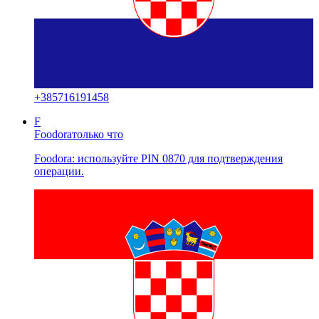
+
385716191458
F
Foodora
только что
Foodora: используйте PIN 0870 для подтверждения
операции.