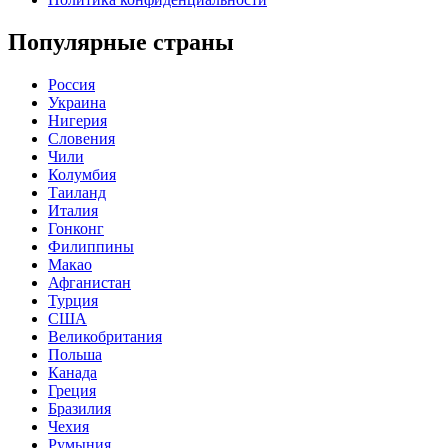
Популярные страны
Россия
Украина
Нигерия
Словения
Чили
Колумбия
Таиланд
Италия
Гонконг
Филиппины
Макао
Афганистан
Турция
США
Великобритания
Польша
Канада
Греция
Бразилия
Чехия
Румыния