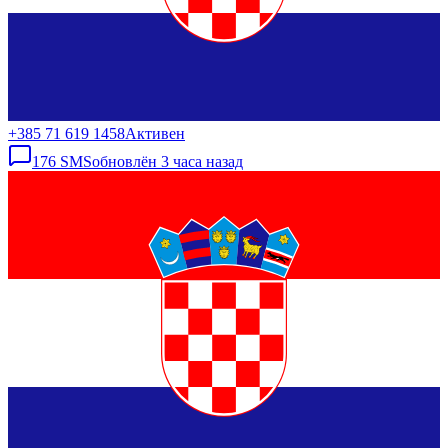
+385 71 619 1458
Активен
176
SMS
обновлён
3 часа назад