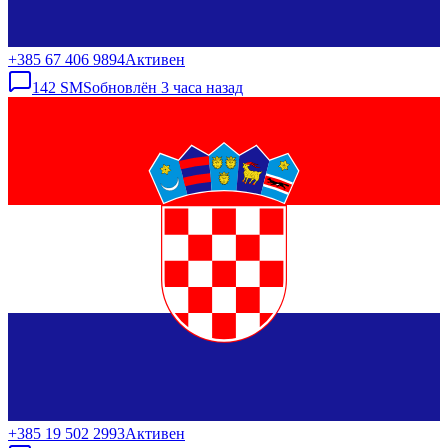
+385 67 406 9894
Активен
142
SMS
обновлён
3 часа назад
+385 19 502 2993
Активен