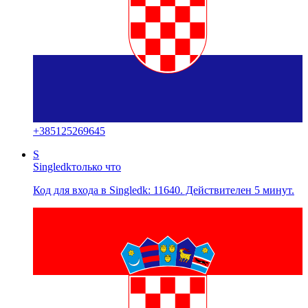
+
385125269645
S
Singledk
только что
Код для входа в Singledk: 11640. Действителен 5 минут.