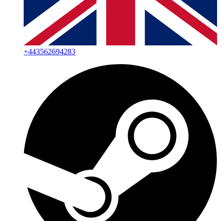
+
443562694283