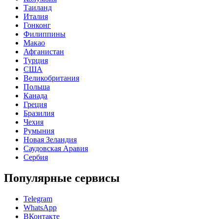
Таиланд
Италия
Гонконг
Филиппины
Макао
Афганистан
Турция
США
Великобритания
Польша
Канада
Греция
Бразилия
Чехия
Румыния
Новая Зеландия
Саудовская Аравия
Сербия
Популярные сервисы
Telegram
WhatsApp
ВКонтакте