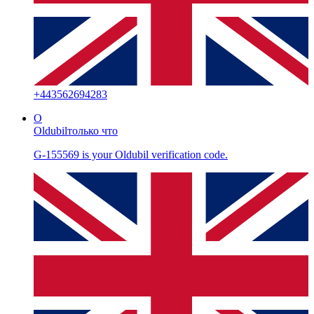
+
443562694283
O
Oldubil
только что
G-155569 is your Oldubil verification code.