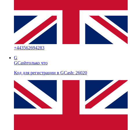
+
443562694283
G
GCash
только что
Код для регистрации в GCash: 26020