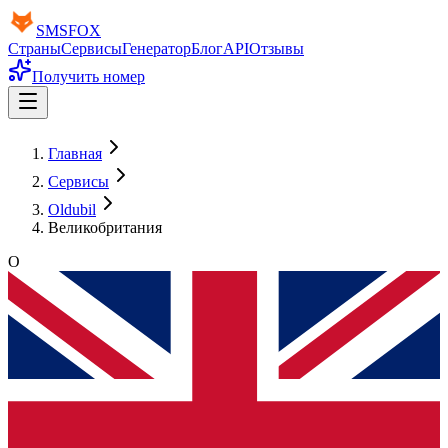
SMS
FOX
Страны
Сервисы
Генератор
Блог
API
Отзывы
Получить номер
Главная
Сервисы
Oldubil
Великобритания
O