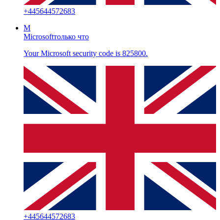
+
445644572683
M
Microsoft
только что
Your Microsoft security code is 825800.
+
445644572683