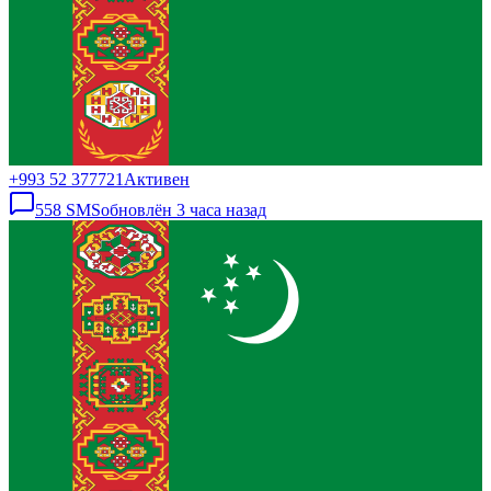
+993 52 377721
Активен
558
SMS
обновлён
3 часа назад