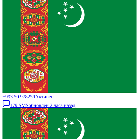
+993 50 978259
Активен
179
SMS
обновлён
2 часа назад