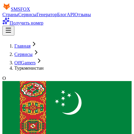
SMS
FOX
Страны
Сервисы
Генератор
Блог
API
Отзывы
Получить номер
Главная
Сервисы
OffGamers
Туркменистан
O