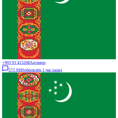
+993 93 415208
Активен
573
SMS
обновлён
1 час назад