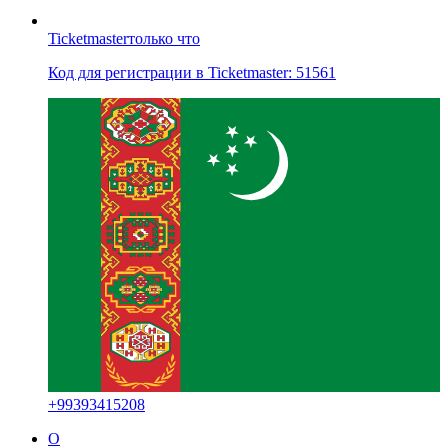
Ticketmaster
только что
Код для регистрации в Ticketmaster: 51561
+
99393415208
O