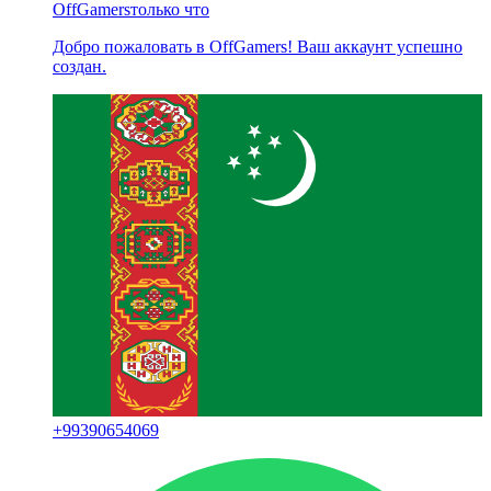
OffGamers
только что
Добро пожаловать в OffGamers! Ваш аккаунт успешно
создан.
+
99390654069