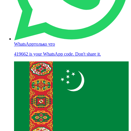
WhatsApp
только что
419662 is your WhatsApp code. Don't share it.