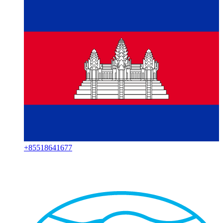
+
85518641677