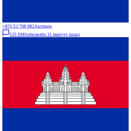
+855 53 708 982
Активен
535
SMS
обновлён
31 минуту назад