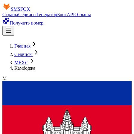
SMS
FOX
Страны
Сервисы
Генератор
Блог
API
Отзывы
Получить номер
Главная
Сервисы
MEXC
Камбоджа
M