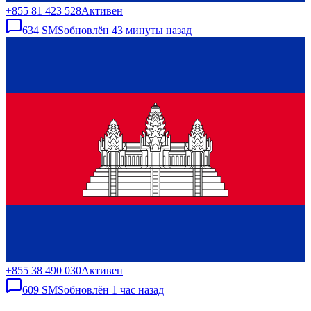
+855 81 423 528
Активен
634
SMS
обновлён
43 минуты назад
+855 38 490 030
Активен
609
SMS
обновлён
1 час назад