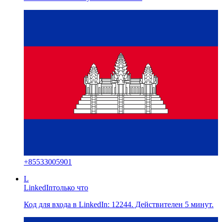
+
85533005901
L
LinkedIn
только что
Код для входа в LinkedIn: 12244. Действителен 5 минут.