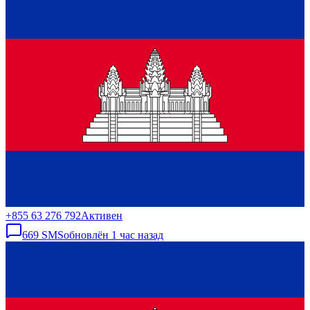
+855 63 276 792
Активен
669
SMS
обновлён
1 час назад