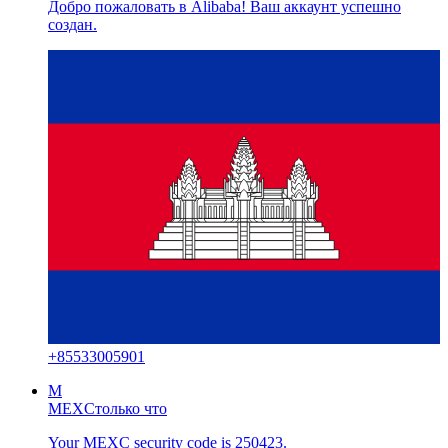
Добро пожаловать в Alibaba! Ваш аккаунт успешно
создан.
+
85533005901
M
MEXC
только что
Your MEXC security code is 250423.