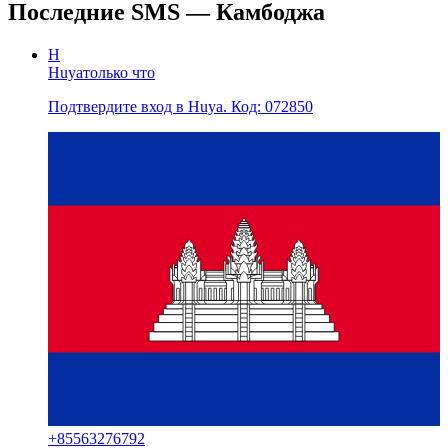
Последние SMS — Камбоджа
H
Huya
только что
Подтвердите вход в Huya. Код: 072850
+
85563276792