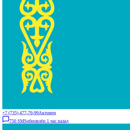
+7 (735) 477-79-99
Активен
750
SMS
обновлён
1 час назад