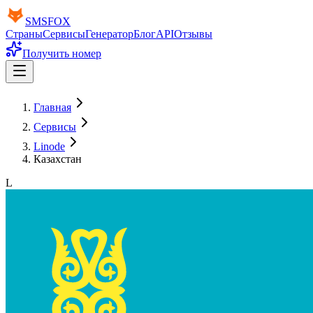
SMS
FOX
Страны
Сервисы
Генератор
Блог
API
Отзывы
Получить номер
Главная
Сервисы
Linode
Казахстан
L