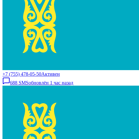
+7 (755) 478-05-50
Активен
688
SMS
обновлён
1 час назад