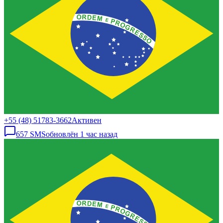
+55 (48) 51783-3662
Активен
657
SMS
обновлён
1 час назад