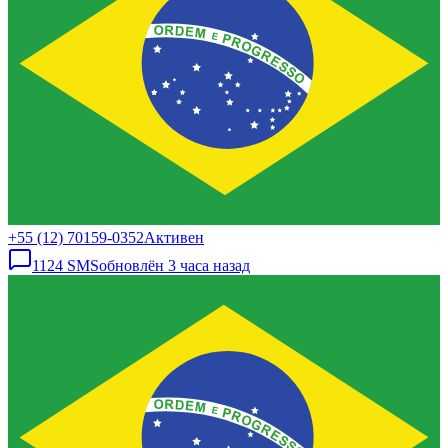
+55 (12) 70159-0352
Активен
1124
SMS
обновлён
3 часа назад