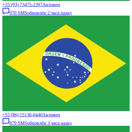
+55 (93) 73475-2397
Активен
970
SMS
обновлён
2 часа назад
+55 (86) 15136-0440
Активен
879
SMS
обновлён
3 часа назад