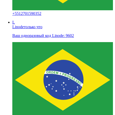
+
5512701590352
L
Linode
только что
Ваш одноразовый код Linode: 9602