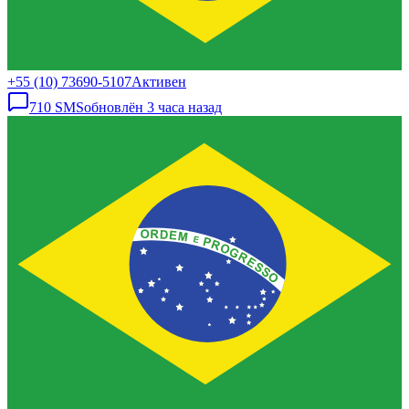
+55 (10) 73690-5107
Активен
710
SMS
обновлён
3 часа назад