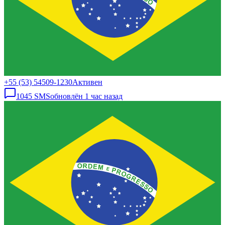
+55 (53) 54509-1230
Активен
1045
SMS
обновлён
1 час назад