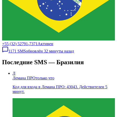
+55 (32) 52791-7371
Активен
1171
SMS
обновлён
32 минуты назад
Последние SMS — Бразилия
Л
Лемана ПРО
только что
Код для входа в Лемана ПРО: 43043. Действителен 5
минут.