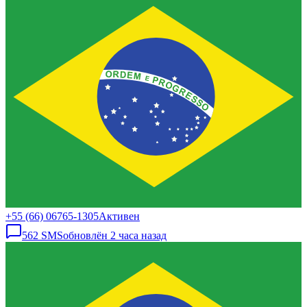
+55 (66) 06765-1305
Активен
562
SMS
обновлён
2 часа назад