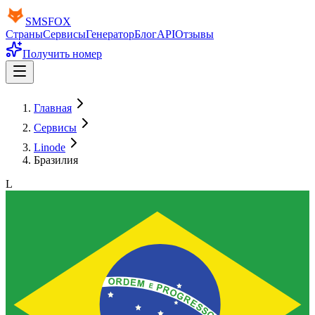
SMS
FOX
Страны
Сервисы
Генератор
Блог
API
Отзывы
Получить номер
Главная
Сервисы
Linode
Бразилия
L