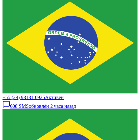
+55 (29) 98181-0925
Активен
608
SMS
обновлён
2 часа назад