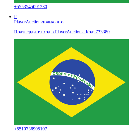
+
5553545091230
P
PlayerAuctions
только что
Подтвердите вход в PlayerAuctions. Код: 733380
+
5510736905107