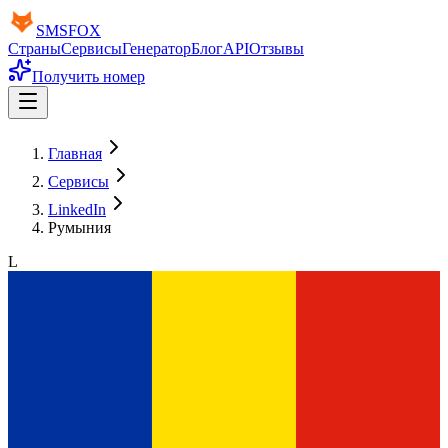
SMS
FOX
Страны
Сервисы
Генератор
Блог
API
Отзывы
Получить номер
Главная
Сервисы
LinkedIn
Румыния
L