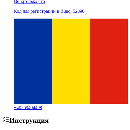
Bunq
только что
Код для регистрации в Bunq: 52390
+
40269404498
Инструкция