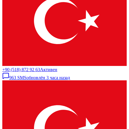
+90 (518) 872 92 63
Активен
963
SMS
обновлён
3 часа назад