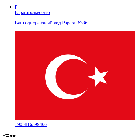
P
Papara
только что
Ваш одноразовый код Papara: 6386
+
905816399466