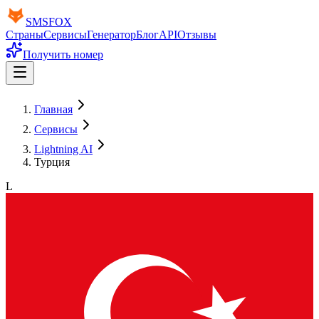
SMS
FOX
Страны
Сервисы
Генератор
Блог
API
Отзывы
Получить номер
Главная
Сервисы
Lightning AI
Турция
L