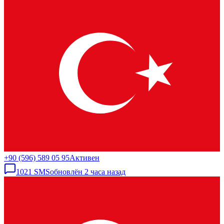
+90 (596) 589 05 95
Активен
1021
SMS
обновлён
2 часа назад