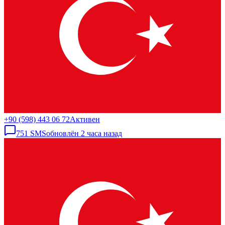
+90 (598) 443 06 72
Активен
751
SMS
обновлён
2 часа назад