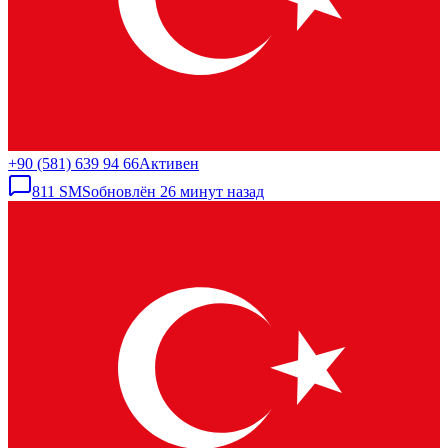
+90 (581) 639 94 66
Активен
811
SMS
обновлён
26 минут назад