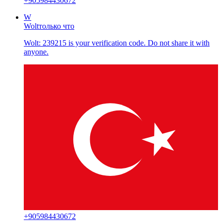
+
905984430672
W
Wolt
только что
Wolt: 239215 is your verification code. Do not share it with
anyone.
+
905984430672