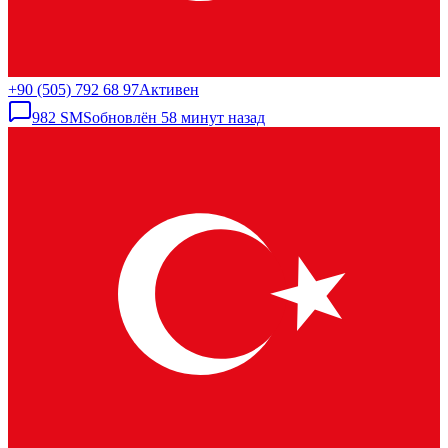
+90 (505) 792 68 97
Активен
982
SMS
обновлён
58 минут назад