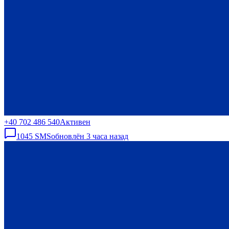
+40 702 486 540
Активен
1045
SMS
обновлён
3 часа назад