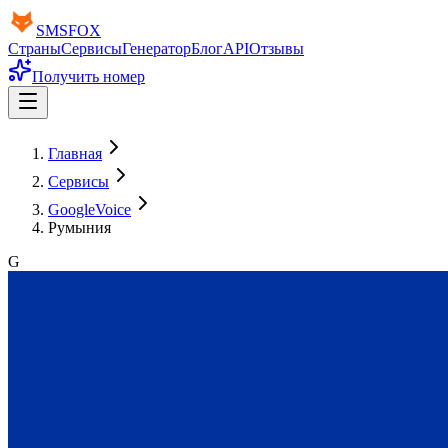
SMS
FOX
Страны
Сервисы
Генератор
Блог
API
Отзывы
Получить номер
Главная
Сервисы
GoogleVoice
Румыния
G