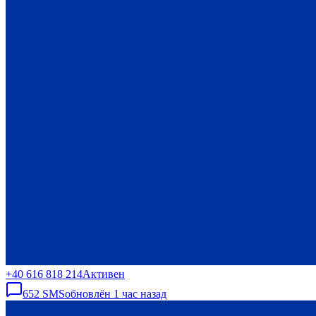
+40 616 818 214
Активен
652
SMS
обновлён
1 час назад