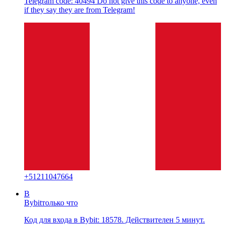
Telegram code: 40494 Do not give this code to anyone, even
if they say they are from Telegram!
+
51211047664
B
Bybit
только что
Код для входа в Bybit: 18578. Действителен 5 минут.