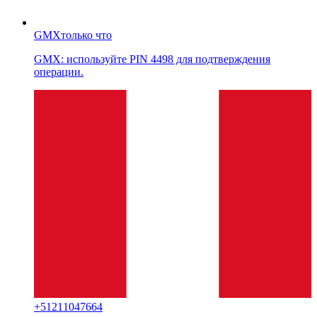
GMX
только что
GMX: используйте PIN 4498 для подтверждения
операции.
+
51211047664