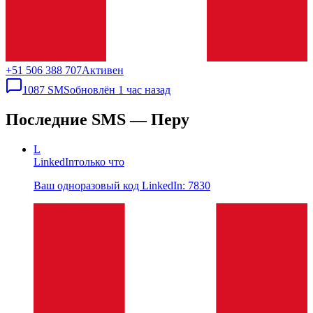
+51 506 388 707
Активен
1087
SMS
обновлён
1 час назад
Последние SMS — Перу
L
LinkedIn
только что
Ваш одноразовый код LinkedIn: 7830