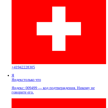
+
41942228305
Я
Яндекс
только что
Яндекс: 009499 — код подтверждения. Никому не
говорите его.