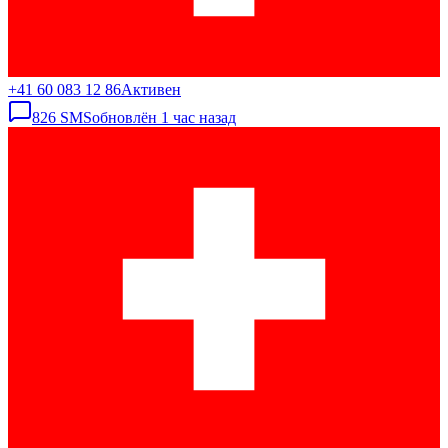
+41 60 083 12 86
Активен
826
SMS
обновлён
1 час назад