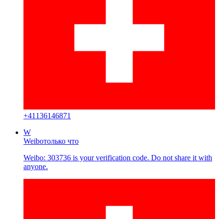
+
41136146871
W
Weibo
только что
Weibo: 303736 is your verification code. Do not share it with
anyone.