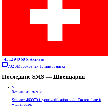
+41 12 940 68 67
Активен
732
SMS
обновлён
13 минут назад
Последние SMS — Швейцария
S
Seznam
только что
Seznam: 460979 is your verification code. Do not share it
with anyone.