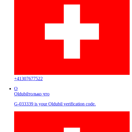
+
41307677522
O
Oldubil
только что
G-033339 is your Oldubil verification code.