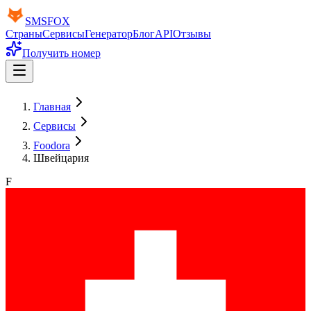
SMS
FOX
Страны
Сервисы
Генератор
Блог
API
Отзывы
Получить номер
Главная
Сервисы
Foodora
Швейцария
F