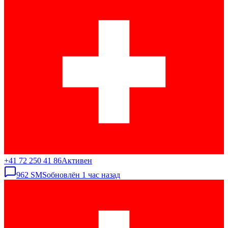
+41 72 250 41 86
Активен
962
SMS
обновлён
1 час назад