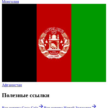
Монголия
Афганистан
Полезные ссылки
Все номера
Coca-Cola
Все номера
Новой Зеландии