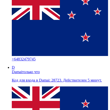
+
64832479745
D
Damai
только что
Код для входа в Damai: 28723. Действителен 5 минут.