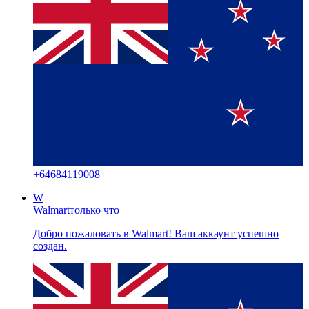
+
64684119008
W
Walmart
только что
Добро пожаловать в Walmart! Ваш аккаунт успешно
создан.