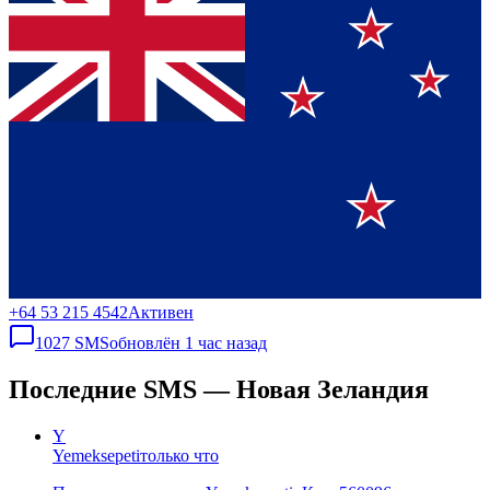
+64 53 215 4542
Активен
1027
SMS
обновлён
1 час назад
Последние SMS — Новая Зеландия
Y
Yemeksepeti
только что