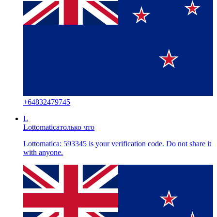
+
64832479745
L
Lottomatica
только что
Lottomatica: 593345 is your verification code. Do not share it
with anyone.