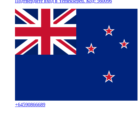
Подтвердите вход в Yemeksepeti. Код: 560096
+
64590866689