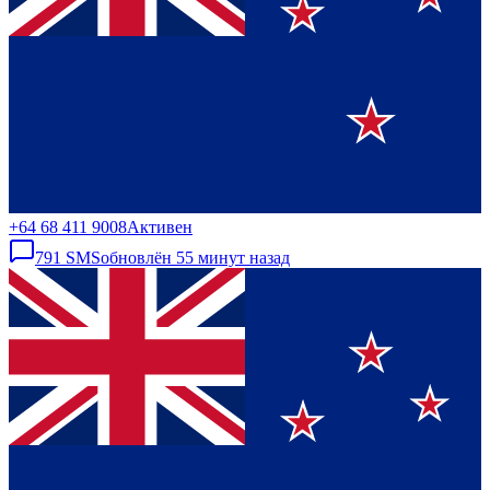
+64 68 411 9008
Активен
791
SMS
обновлён
55 минут назад