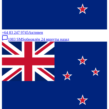
+64 83 247 9745
Активен
1083
SMS
обновлён
24 минуты назад