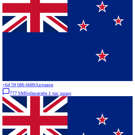
+64 59 086 6689
Активен
777
SMS
обновлён
1 час назад