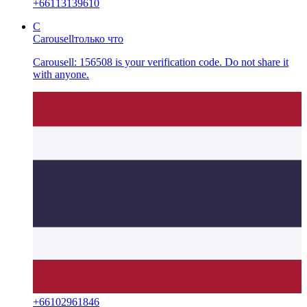
+
66113139610
C
Carousell
только что
Carousell: 156508 is your verification code. Do not share it
with anyone.
+
66102961846