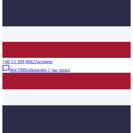
+66 13 309 9682
Активен
964
SMS
обновлён
1 час назад