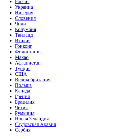
Россия
Украина
Нигерия
Словения
Чили
Колумбия
Таиланд
Италия
Гонконг
Филиппины
Макао
Афганистан
Турция
США
Великобритания
Польша
Канада
Греция
Бразилия
Чехия
Румыния
Новая Зеландия
Саудовская Аравия
Сербия