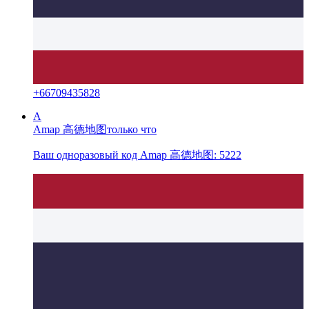
+
66709435828
A
Amap 高德地图
только что
Ваш одноразовый код Amap 高德地图: 5222