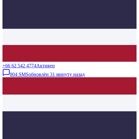
+66 62 542 4774
Активен
804
SMS
обновлён
31 минуту назад