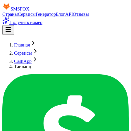
SMS
FOX
Страны
Сервисы
Генератор
Блог
API
Отзывы
Получить номер
Главная
Сервисы
CashApp
Таиланд