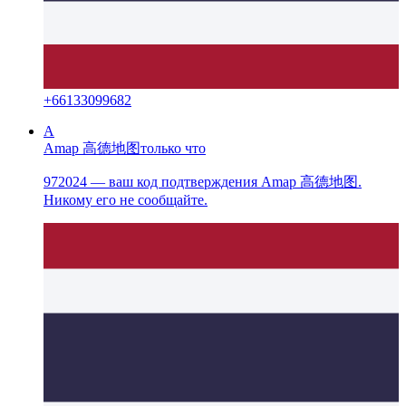
+
66133099682
A
Amap 高德地图
только что
972024 — ваш код подтверждения Amap 高德地图.
Никому его не сообщайте.