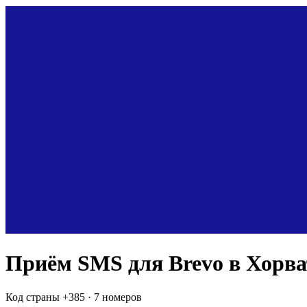
Приём SMS для
Brevo
в Хорв
Код страны +
385
·
7 номеров