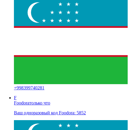
+
998399740281
F
Foodora
только что
Ваш одноразовый код Foodora: 5852