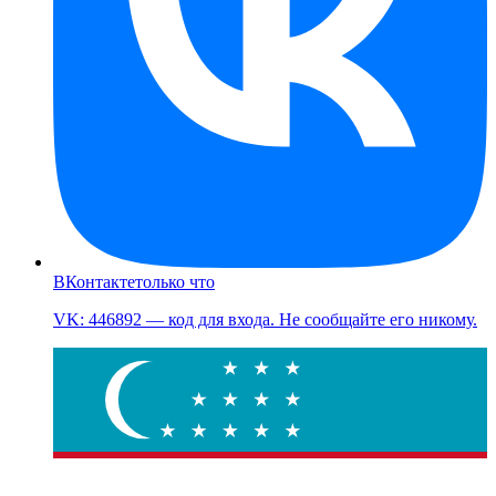
ВКонтакте
только что
VK: 446892 — код для входа. Не сообщайте его никому.