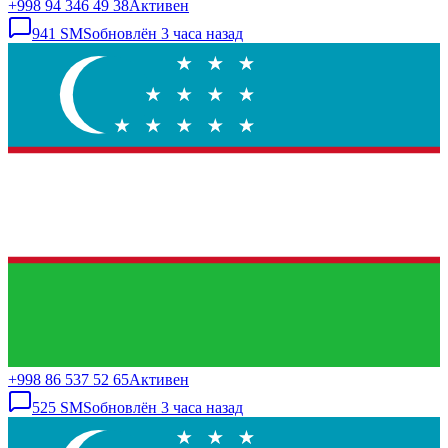
+998 94 346 49 38
Активен
941
SMS
обновлён
3 часа назад
+998 86 537 52 65
Активен
525
SMS
обновлён
3 часа назад