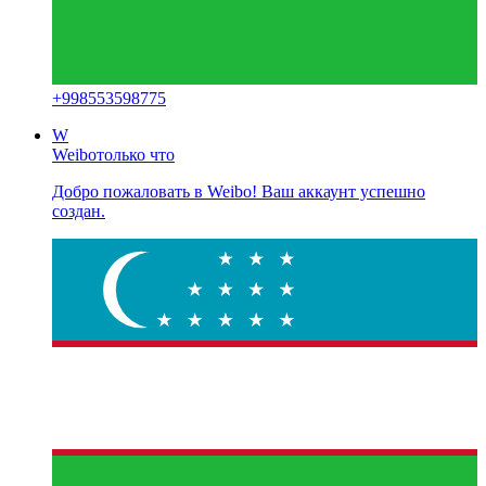
+
998553598775
W
Weibo
только что
Добро пожаловать в Weibo! Ваш аккаунт успешно
создан.