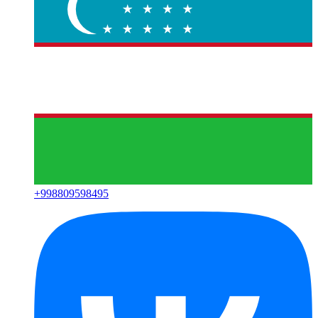
+
998809598495