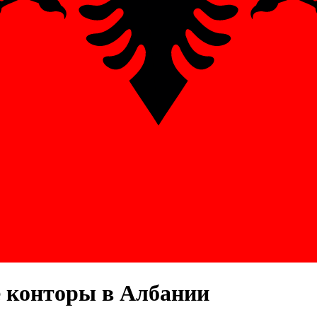
е конторы
в Албании