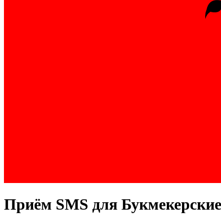
Приём SMS для
Букмекерски