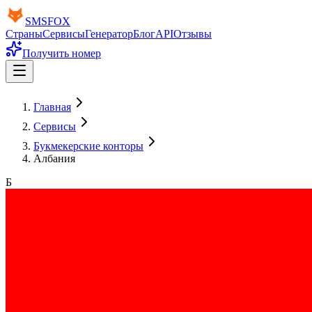
SMS
FOX
Страны
Сервисы
Генератор
Блог
API
Отзывы
Получить номер
Главная
Сервисы
Букмекерские конторы
Албания
Б