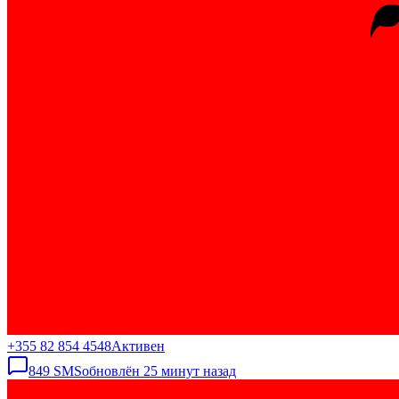
+355 82 854 4548
Активен
849
SMS
обновлён
25 минут назад