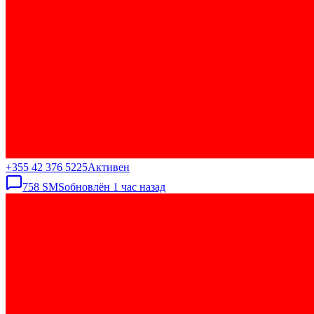
+355 42 376 5225
Активен
758
SMS
обновлён
1 час назад