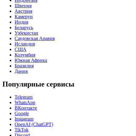
Индонезия
Швеция
Австрия
Камерун
Индия
Беларусь
Узбекистан
Саудовская Аравия
Исландия
США
Колумбия
Южная Африка
Бразилия
Дания
Популярные сервисы
Telegram
WhatsApp
ВКонтакте
Google
Instagram
OpenAI (ChatGPT)
TikTok
Discord