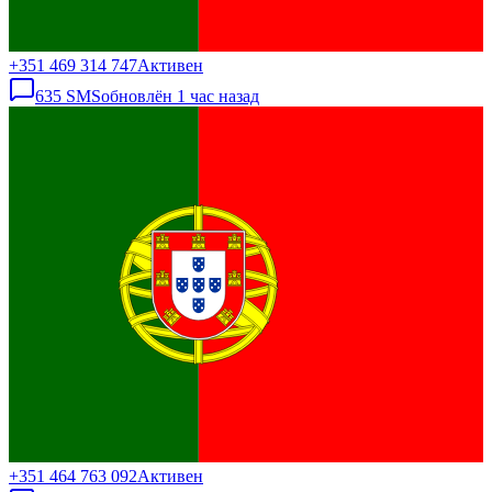
+351 469 314 747
Активен
635
SMS
обновлён
1 час назад
+351 464 763 092
Активен