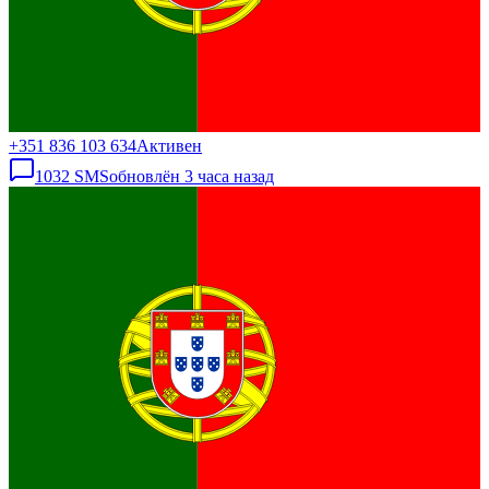
+351 836 103 634
Активен
1032
SMS
обновлён
3 часа назад