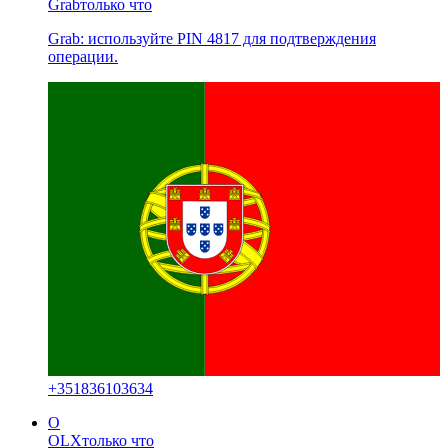
Grab
только что
Grab: используйте PIN 4817 для подтверждения
операции.
+
351836103634
O
OLX
только что