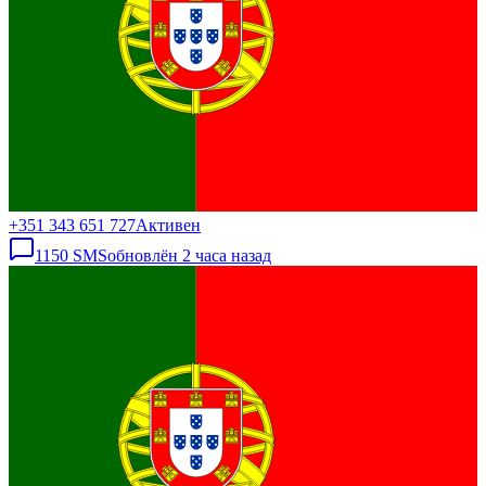
+351 343 651 727
Активен
1150
SMS
обновлён
2 часа назад