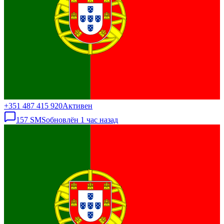
+351 487 415 920
Активен
157
SMS
обновлён
1 час назад