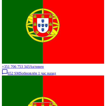
+351 706 753 343
Активен
652
SMS
обновлён
1 час назад