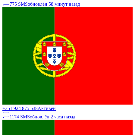
775
SMS
обновлён
58 минут назад
+351 924 875 538
Активен
1174
SMS
обновлён
2 часа назад