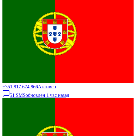
+351 817 674 866
Активен
51
SMS
обновлён
1 час назад