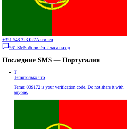
+351 548 323 027
Активен
561
SMS
обновлён
2 часа назад
Последние SMS — Португалия
T
Temu
только что
Temu: 039172 is your verification code. Do not share it with
anyone.