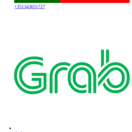
+
351343651727