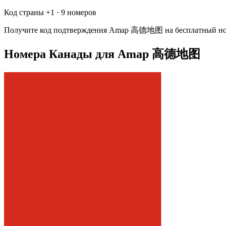
Код страны +
1
·
9 номеров
Получите код подтверждения
Amap 高德地图
на бесплатный н
Номера Канады для Amap 高德地图