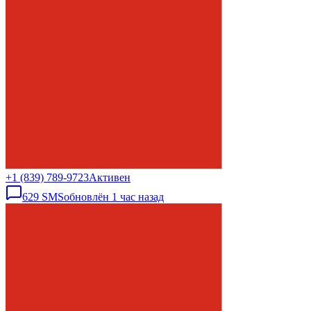
+1 (839) 789-9723
Активен
629
SMS
обновлён
1 час назад