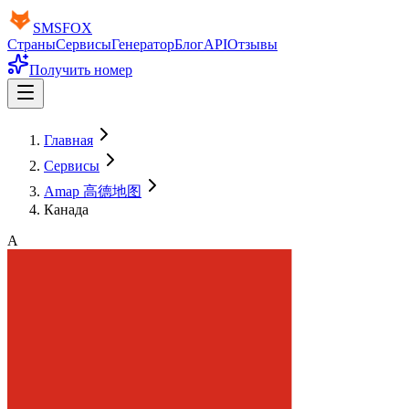
SMS
FOX
Страны
Сервисы
Генератор
Блог
API
Отзывы
Получить номер
Главная
Сервисы
Amap 高德地图
Канада
A