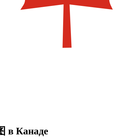
图
в Канаде