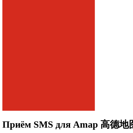
Приём SMS для
Amap 高德地