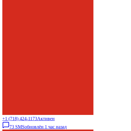
+1 (718) 424-1173
Активен
73
SMS
обновлён
1 час назад