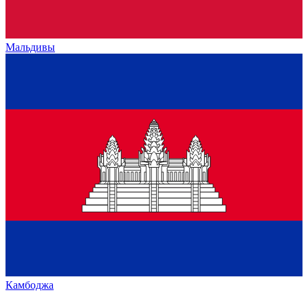
Мальдивы
Камбоджа