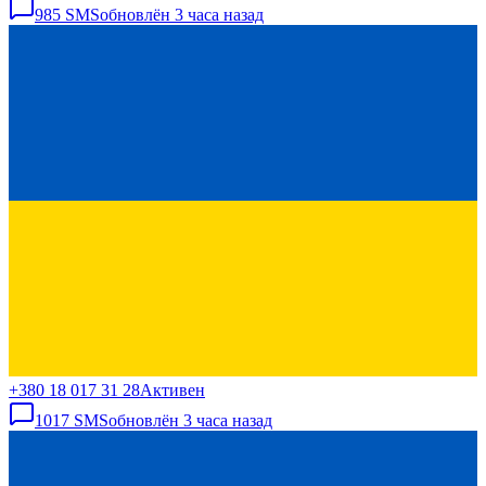
985
SMS
обновлён
3 часа назад
+380 18 017 31 28
Активен
1017
SMS
обновлён
3 часа назад