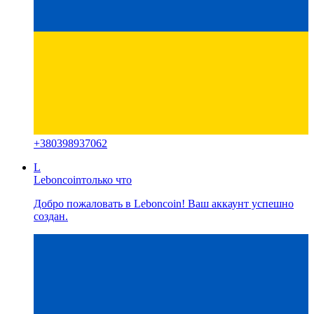
+
380398937062
L
Leboncoin
только что
Добро пожаловать в Leboncoin! Ваш аккаунт успешно
создан.