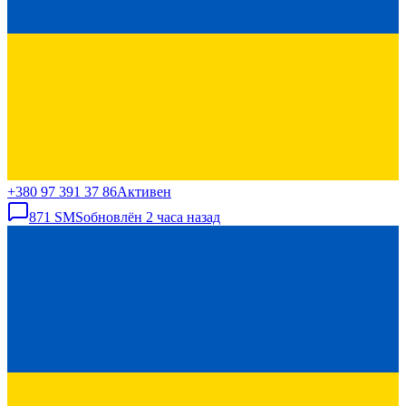
+380 97 391 37 86
Активен
871
SMS
обновлён
2 часа назад