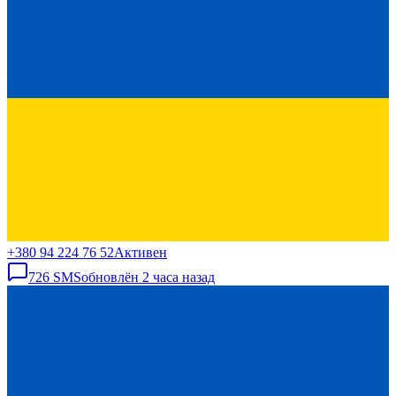
+380 94 224 76 52
Активен
726
SMS
обновлён
2 часа назад