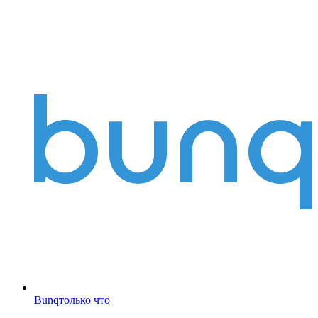
Bunq
только что