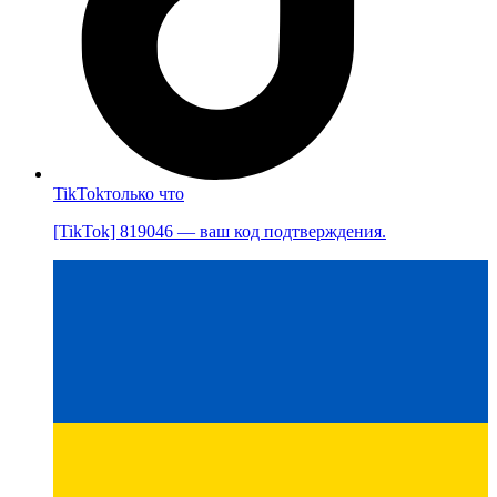
TikTok
только что
[TikTok] 819046 — ваш код подтверждения.