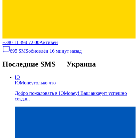
+380 11 394 72 00
Активен
695
SMS
обновлён
16 минут назад
Последние SMS — Украина
Ю
ЮMoney
только что
Добро пожаловать в ЮMoney! Ваш аккаунт успешно
создан.