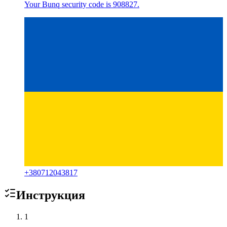
Your Bunq security code is 908827.
+
380712043817
Инструкция
1