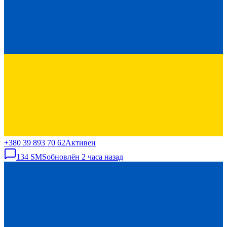
+380 39 893 70 62
Активен
134
SMS
обновлён
2 часа назад