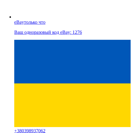
eBay
только что
Ваш одноразовый код eBay: 1276
+
380398937062